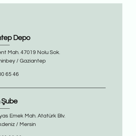
ntep Depo
ent Mah. 47019 Nolu Sok.
hinbey / Gaziantep
00 65 46
n Şube
yas Emek Mah. Atatürk Blv.
kdeniz / Mersin