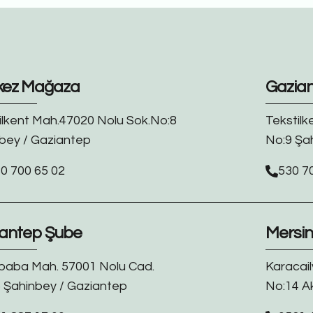
kez Mağaza
Gazia
ilkent Mah.47020 Nolu Sok.No:8
Tekstilk
bey / Gaziantep
No:9 Şa
0 700 65 02
530 7
antep Şube
Mersi
baba Mah. 57001 Nolu Cad.
Karacail
 Şahinbey / Gaziantep
No:14 A