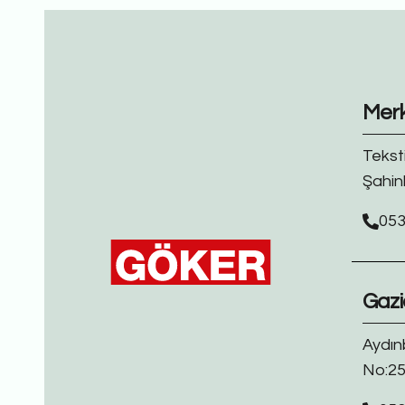
Mer
Tekst
Şahin
053
Gazi
Aydın
No:25