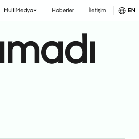
MultiMedya
Haberler
İletişim
EN
amadı