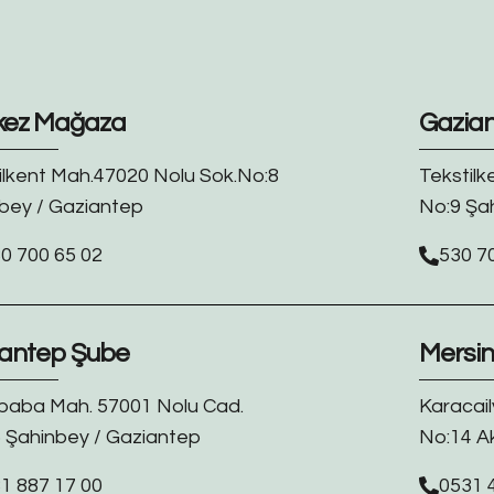
kez Mağaza
Gazia
ilkent Mah.47020 Nolu Sok.No:8
Tekstilk
bey / Gaziantep
No:9 Şa
0 700 65 02
530 7
antep Şube
Mersi
baba Mah. 57001 Nolu Cad.
Karacail
 Şahinbey / Gaziantep
No:14 A
1 887 17 00
0531 