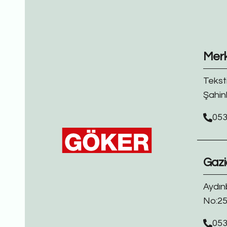
Mer
Tekst
Şahin
053
Gazi
Aydın
No:25
053