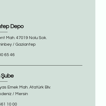
ntep Depo
ent Mah. 47019 Nolu Sok.
hinbey / Gaziantep
00 65 46
n Şube
yas Emek Mah. Atatürk Blv.
kdeniz / Mersin
461 10 00