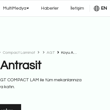
MultiMedya
Haberler
İletişim
EN
Compact Laminat
AGT
Koyu Antrasit
Antrasit
 AGT COMPACT LAM ile tüm mekanlarınıza
va katın.