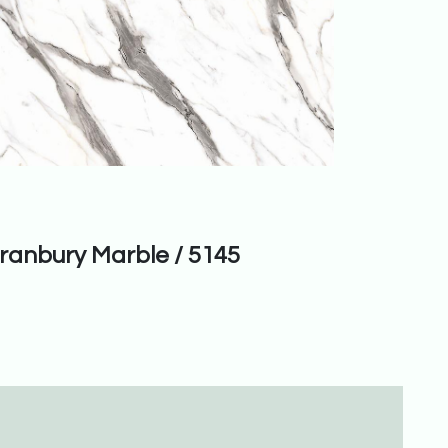
...
ranbury Marble / 5145
Iguazu 