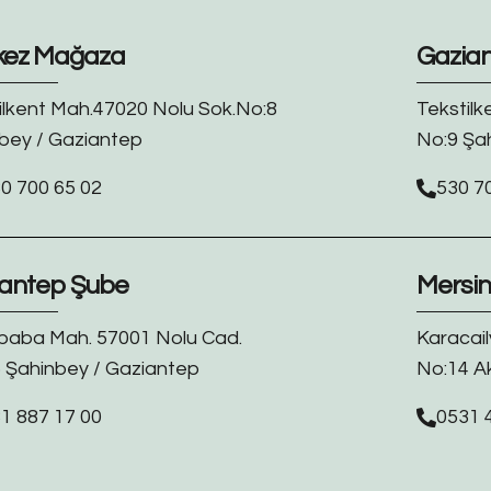
kez Mağaza
Gazia
ilkent Mah.47020 Nolu Sok.No:8
Tekstilk
bey / Gaziantep
No:9 Şa
0 700 65 02
530 7
antep Şube
Mersi
baba Mah. 57001 Nolu Cad.
Karacail
 Şahinbey / Gaziantep
No:14 A
1 887 17 00
0531 