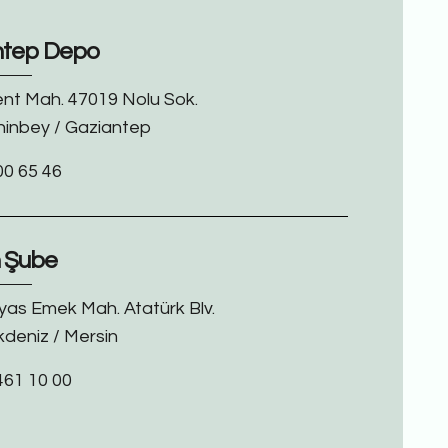
ntep Depo
ent Mah. 47019 Nolu Sok.
hinbey / Gaziantep
00 65 46
n Şube
yas Emek Mah. Atatürk Blv.
kdeniz / Mersin
461 10 00