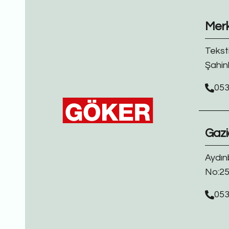
Mer
Tekst
Şahin
053
Gazi
Aydın
No:25
053